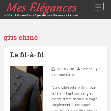
TOGGLE
gris chiné
Le fil-à-fil
30 juin 2010
Arsène
2 commentaires
Dans l’abécédaire des tissus,
le fil-à-fil tient son rang et
mérite d’être détaillé. Il s’agit
simplement d’une popeline
dont les fils sont de couleurs