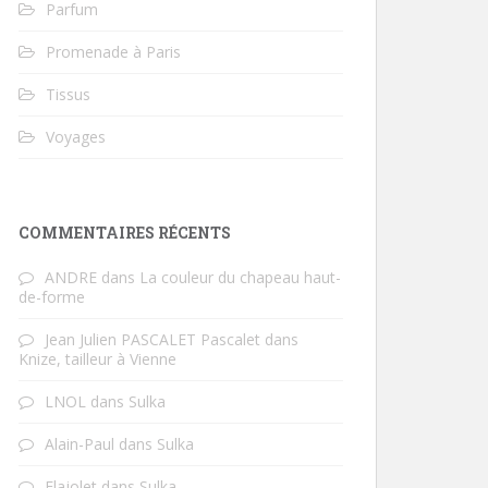
Parfum
Promenade à Paris
Tissus
Voyages
COMMENTAIRES RÉCENTS
ANDRE
dans
La couleur du chapeau haut-
de-forme
Jean Julien PASCALET Pascalet
dans
Knize, tailleur à Vienne
LNOL
dans
Sulka
Alain-Paul
dans
Sulka
Flajolet
dans
Sulka