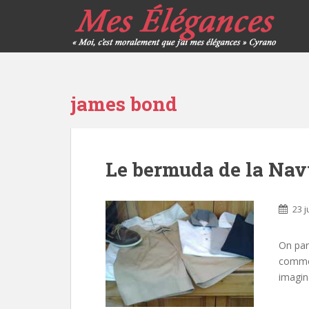
james bond
Le bermuda de la Na
23 j
On parl
comme 
imagin