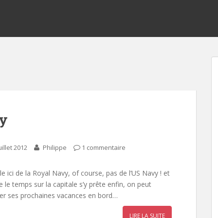
vy
uillet 2012
Philippe
1 commentaire
e ici de la Royal Navy, of course, pas de l’US Navy ! et
le temps sur la capitale s’y prête enfin, on peut
er ses prochaines vacances en bord…
LIRE LA SUITE