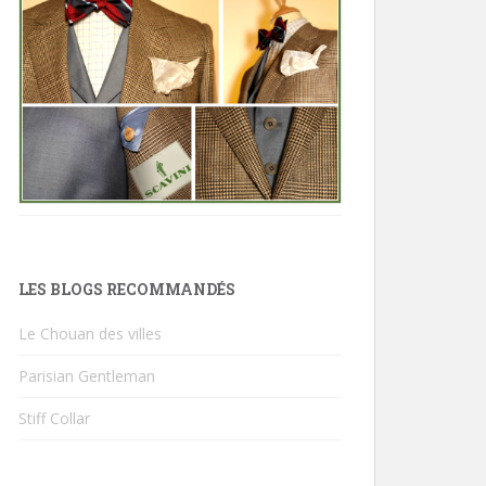
LES BLOGS RECOMMANDÉS
Le Chouan des villes
Parisian Gentleman
Stiff Collar