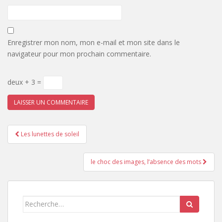
Enregistrer mon nom, mon e-mail et mon site dans le
navigateur pour mon prochain commentaire.
deux + 3 =
Pagination
Les lunettes de soleil
d'article
le choc des images, l’absence des mots
Search
for: