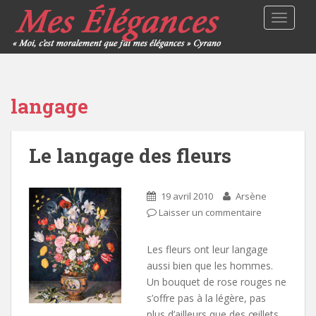
TOGGLE
langage
Le langage des fleurs
19 avril 2010
Arsène
Laisser un commentaire
Les fleurs ont leur langage
aussi bien que les hommes.
Un bouquet de rose rouges ne
s’offre pas à la légère, pas
plus d’ailleurs que des œillets