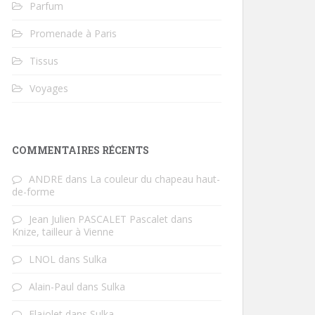
Parfum
Promenade à Paris
Tissus
Voyages
COMMENTAIRES RÉCENTS
ANDRE
dans
La couleur du chapeau haut-
de-forme
Jean Julien PASCALET Pascalet
dans
Knize, tailleur à Vienne
LNOL
dans
Sulka
Alain-Paul
dans
Sulka
Flajolet
dans
Sulka