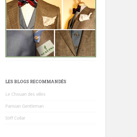
LES BLOGS RECOMMANDÉS
Le Chouan des villes
Parisian Gentleman
Stiff Collar