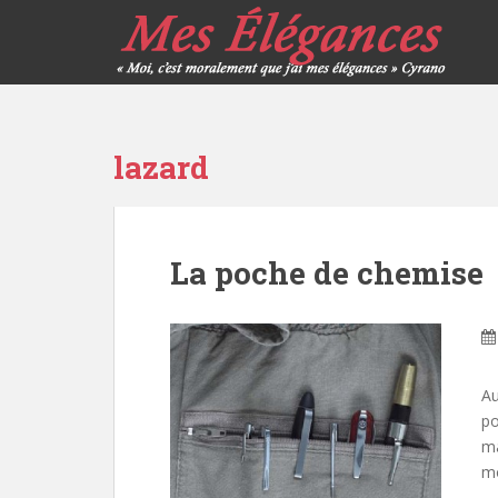
lazard
La poche de chemise
Au
po
ma
mo