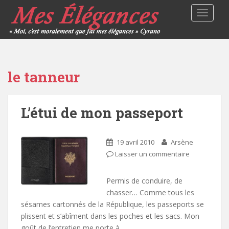
TOGGLE
le tanneur
L’étui de mon passeport
19 avril 2010
Arsène
Laisser un commentaire
Permis de conduire, de
chasser… Comme tous les
sésames cartonnés de la République, les passeports se
plissent et s’abîment dans les poches et les sacs. Mon
goût de l’entretien me porte à…