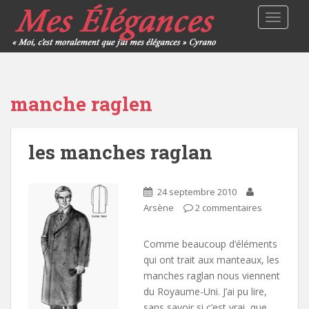
TOGGLE
manche raglen
les manches raglan
24 septembre 2010
Arsène
2 commentaires
Comme beaucoup d’éléments
qui ont trait aux manteaux, les
manches raglan nous viennent
du Royaume-Uni. J’ai pu lire,
sans savoir si c’est vrai, que