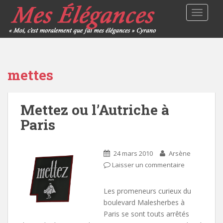
TOGGLE
mettes
Mettez ou l’Autriche à
Paris
24 mars 2010
Arsène
Laisser un commentaire
Les promeneurs curieux du
boulevard Malesherbes à
Paris se sont touts arrêtés