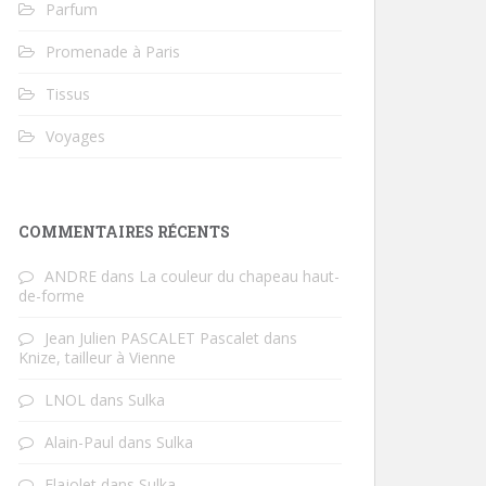
Parfum
Promenade à Paris
Tissus
Voyages
COMMENTAIRES RÉCENTS
ANDRE
dans
La couleur du chapeau haut-
de-forme
Jean Julien PASCALET Pascalet
dans
Knize, tailleur à Vienne
LNOL
dans
Sulka
Alain-Paul
dans
Sulka
Flajolet
dans
Sulka