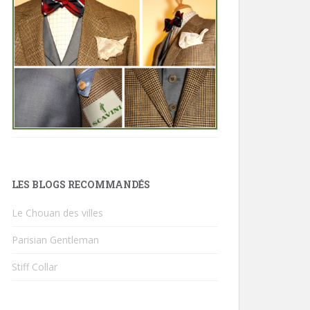
LES BLOGS RECOMMANDÉS
Le Chouan des villes
Parisian Gentleman
Stiff Collar