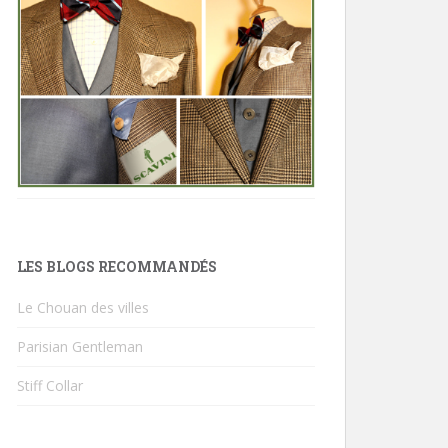
LES BLOGS RECOMMANDÉS
Le Chouan des villes
Parisian Gentleman
Stiff Collar