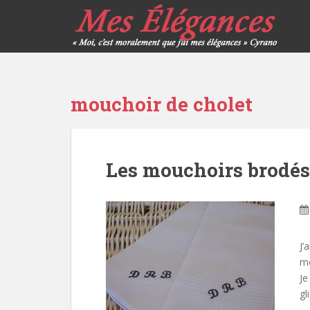
mouchoir de cholet
Les mouchoirs brodés 
J’
mo
Je
gl