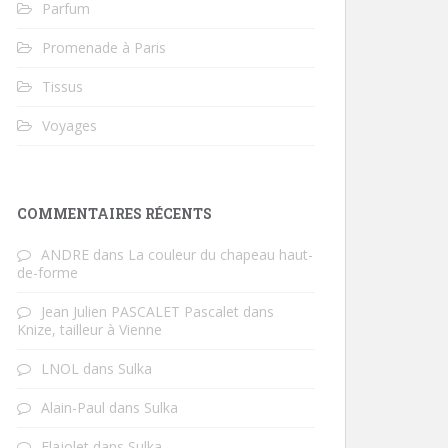
Parfum
Promenade à Paris
Tissus
Voyages
COMMENTAIRES RÉCENTS
ANDRE
dans
La couleur du chapeau haut-
de-forme
Jean Julien PASCALET Pascalet
dans
Knize, tailleur à Vienne
LNOL
dans
Sulka
Alain-Paul
dans
Sulka
Flajolet
dans
Sulka