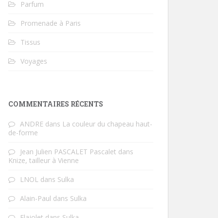
Parfum
Promenade à Paris
Tissus
Voyages
COMMENTAIRES RÉCENTS
ANDRE
dans
La couleur du chapeau haut-
de-forme
Jean Julien PASCALET Pascalet
dans
Knize, tailleur à Vienne
LNOL
dans
Sulka
Alain-Paul
dans
Sulka
Flajolet
dans
Sulka