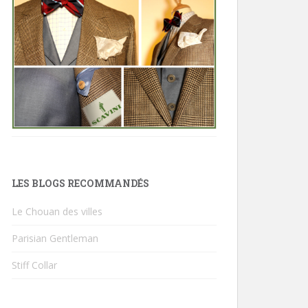
LES BLOGS RECOMMANDÉS
Le Chouan des villes
Parisian Gentleman
Stiff Collar