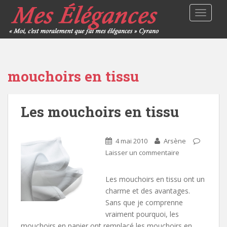
TOGGLE
mouchoirs en tissu
Les mouchoirs en tissu
4 mai 2010
Arsène
Laisser un commentaire
Les mouchoirs en tissu ont un
charme et des avantages.
Sans que je comprenne
vraiment pourquoi, les
mouchoirs en papier ont remplacé les mouchoirs en