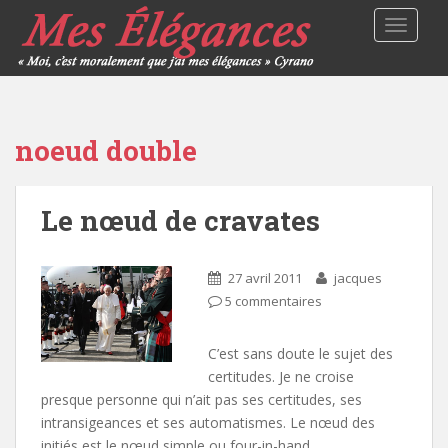
TOGGLE
noeud double
Le nœud de cravates
27 avril 2011
jacques
5 commentaires
C’est sans doute le sujet des
certitudes. Je ne croise
presque personne qui n’ait pas ses certitudes, ses
intransigeances et ses automatismes. Le nœud des
initiés est le nœud simple ou four-in-hand.…