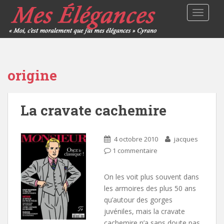
TOGGLE
origine
La cravate cachemire
4 octobre 2010
jacques
1 commentaire
On les voit plus souvent dans
les armoires des plus 50 ans
qu’autour des gorges
juvéniles, mais la cravate
cachemire n’a sans doute pas