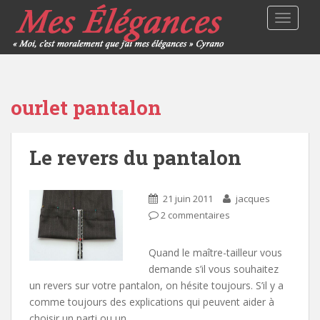
TOGGLE
ourlet pantalon
Le revers du pantalon
21 juin 2011
jacques
2 commentaires
Quand le maître-tailleur vous
demande s’il vous souhaitez
un revers sur votre pantalon, on hésite toujours. S’il y a
comme toujours des explications qui peuvent aider à
choisir un parti ou un…