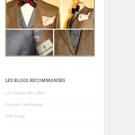
LES BLOGS RECOMMANDÉS
Le Chouan des villes
Parisian Gentleman
Stiff Collar