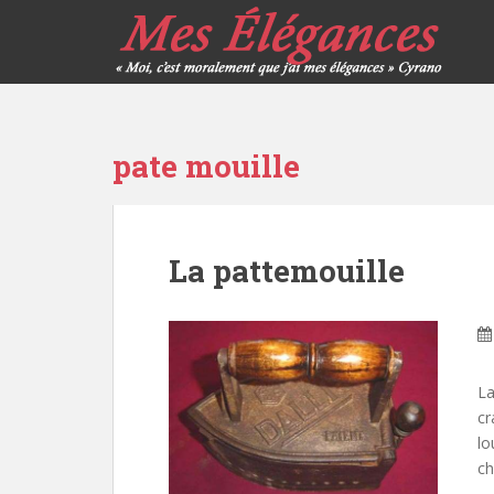
pate mouille
La pattemouille
La
cr
lo
ch