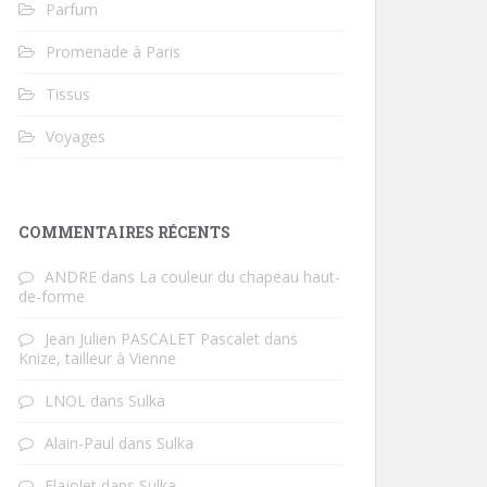
Parfum
Promenade à Paris
Tissus
Voyages
COMMENTAIRES RÉCENTS
ANDRE
dans
La couleur du chapeau haut-
de-forme
Jean Julien PASCALET Pascalet
dans
Knize, tailleur à Vienne
LNOL
dans
Sulka
Alain-Paul
dans
Sulka
Flajolet
dans
Sulka