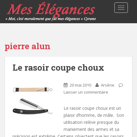
TOGGLE
pierre alun
Le rasoir coupe choux
20 mai 2010
Arsène
Laisser un commentaire
Le rasoir coupe choux est un
plaisir d’homme, de mâle. Son
utilisation relève presque du
maniement des armes et sa
précision est extrême. Certains objectent que les rasoirs