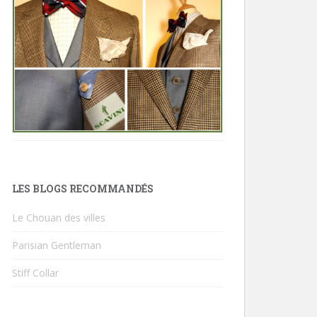
LES BLOGS RECOMMANDÉS
Le Chouan des villes
Parisian Gentleman
Stiff Collar