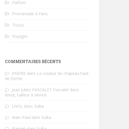
Parfum
Promenade à Paris
Tissus
Voyages
COMMENTAIRES RÉCENTS
ANDRE
dans
La couleur du chapeau haut-
de-forme
Jean Julien PASCALET Pascalet
dans
Knize, tailleur à Vienne
LNOL
dans
Sulka
Alain-Paul
dans
Sulka
Flajolet
dans
Sulka