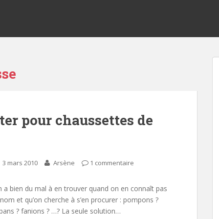
sse
rter pour chaussettes de
3 mars 2010
Arsène
1 commentaire
 a bien du mal à en trouver quand on en connaît pas
 nom et qu’on cherche à s’en procurer : pompons ?
bans ? fanions ? …? La seule solution…