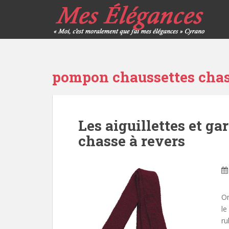
pompon chaussettes cha
Les aiguillettes et ga
chasse à revers
On
le
ru