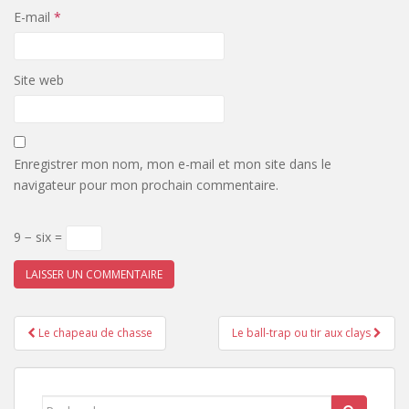
E-mail
*
Site web
Enregistrer mon nom, mon e-mail et mon site dans le
navigateur pour mon prochain commentaire.
9 − six =
Pagination
Le chapeau de chasse
Le ball-trap ou tir aux clays
d'article
Search