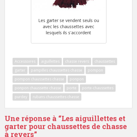
Les garter se vendent seuls ou
avec les chaussettes avec
lesquels ils s'accordent
Accessoires
aiguillettes
chasse revers
chaussettes
garter
pampilles chaussettes chasse
pompon
pompon chaussettes chasse
ponpon
ponpon chaussette chasse
porte
porte-chaussettes
purdey
rubans chaussettes chasse
Une réponse à “
Les aiguillettes et
garter pour chaussettes de chasse
à revers
”