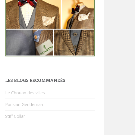
LES BLOGS RECOMMANDÉS
Le Chouan des villes
Parisian Gentleman
Stiff Collar