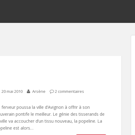
20 mai 2010
Arsène
2 commentaires
 ferveur poussa la ville d’Avignon à offrir à son
uverain pontife le meilleur. Le génie des tisserands de
 ville va accoucher d’un tissu nouveau, la popeline. La
peline est alors…