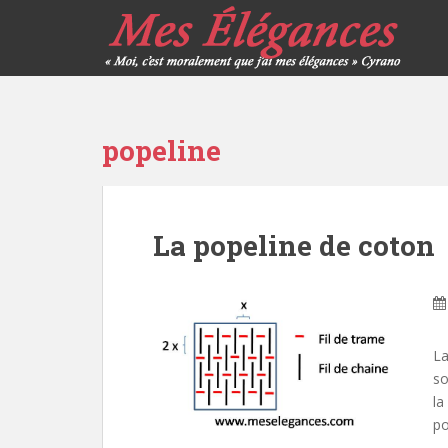
popeline
La popeline de coton
La
so
la
po