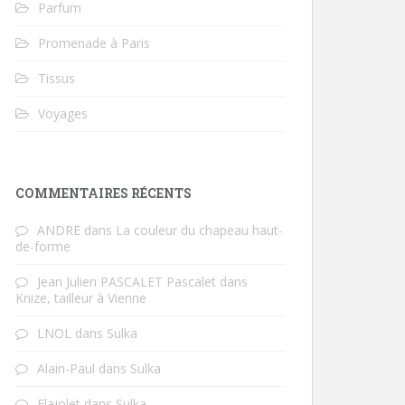
Parfum
Promenade à Paris
Tissus
Voyages
COMMENTAIRES RÉCENTS
ANDRE
dans
La couleur du chapeau haut-
de-forme
Jean Julien PASCALET Pascalet
dans
Knize, tailleur à Vienne
LNOL
dans
Sulka
Alain-Paul
dans
Sulka
Flajolet
dans
Sulka