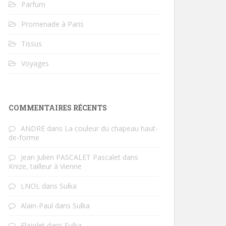
Parfum
Promenade à Paris
Tissus
Voyages
COMMENTAIRES RÉCENTS
ANDRE
dans
La couleur du chapeau haut-
de-forme
Jean Julien PASCALET Pascalet
dans
Knize, tailleur à Vienne
LNOL
dans
Sulka
Alain-Paul
dans
Sulka
Flajolet
dans
Sulka