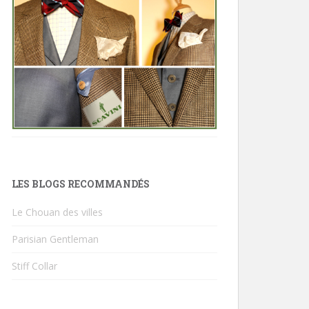
LES BLOGS RECOMMANDÉS
Le Chouan des villes
Parisian Gentleman
Stiff Collar