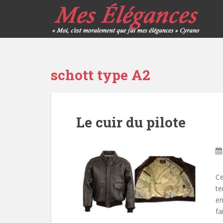
schott type A2
Le cuir du pilote
Ce
te
en
fa