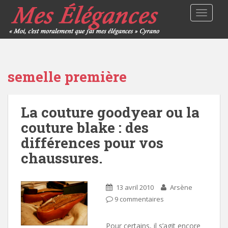
TOGGLE
semelle première
La couture goodyear ou la
couture blake : des
différences pour vos
chaussures.
13 avril 2010
Arsène
9 commentaires
Pour certains, il s’agit encore