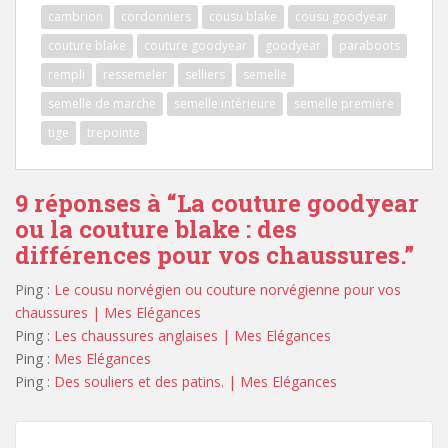
cambrion
cordonniers
cousu blake
cousu goodyear
couture blake
couture goodyear
goodyear
paraboots
rempli
ressemeler
selliers
semelle
semelle de marche
semelle intérieure
semelle première
tige
trepointe
9 réponses à “
La couture goodyear
ou la couture blake : des
différences pour vos chaussures.
”
Ping :
Le cousu norvégien ou couture norvégienne pour vos
chaussures | Mes Elégances
Ping :
Les chaussures anglaises | Mes Elégances
Ping :
Mes Elégances
Ping :
Des souliers et des patins. | Mes Elégances