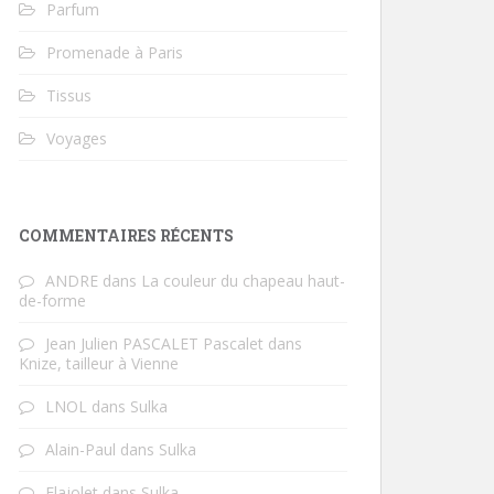
Parfum
Promenade à Paris
Tissus
Voyages
COMMENTAIRES RÉCENTS
ANDRE
dans
La couleur du chapeau haut-
de-forme
Jean Julien PASCALET Pascalet
dans
Knize, tailleur à Vienne
LNOL
dans
Sulka
Alain-Paul
dans
Sulka
Flajolet
dans
Sulka