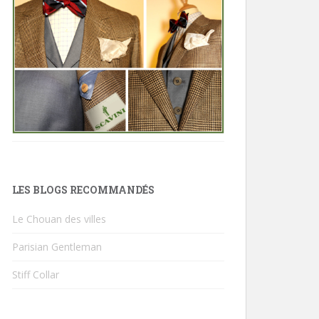
LES BLOGS RECOMMANDÉS
Le Chouan des villes
Parisian Gentleman
Stiff Collar