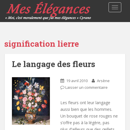
TOGGLE
signification lierre
Le langage des fleurs
19 avril 2010
Arsène
Laisser un commentaire
Les fleurs ont leur langage
aussi bien que les hommes.
Un bouquet de rose rouges ne
s’offre pas à la légère, pas
plus d’ailleurs que des œillets