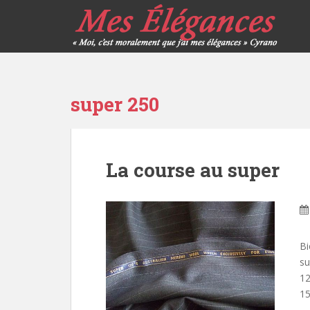
super 250
La course au super
Bi
su
12
1