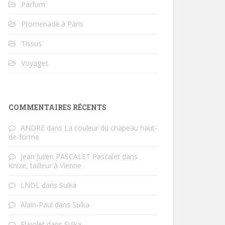
Parfum
Promenade à Paris
Tissus
Voyages
COMMENTAIRES RÉCENTS
ANDRE
dans
La couleur du chapeau haut-
de-forme
Jean Julien PASCALET Pascalet
dans
Knize, tailleur à Vienne
LNOL
dans
Sulka
Alain-Paul
dans
Sulka
Flajolet
dans
Sulka