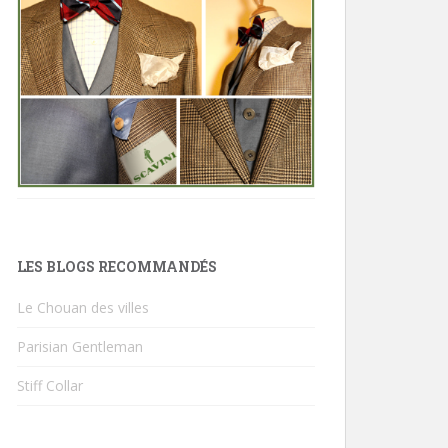
LES BLOGS RECOMMANDÉS
Le Chouan des villes
Parisian Gentleman
Stiff Collar