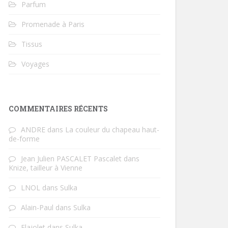
Parfum
Promenade à Paris
Tissus
Voyages
COMMENTAIRES RÉCENTS
ANDRE
dans
La couleur du chapeau haut-
de-forme
Jean Julien PASCALET Pascalet
dans
Knize, tailleur à Vienne
LNOL
dans
Sulka
Alain-Paul
dans
Sulka
Flajolet
dans
Sulka