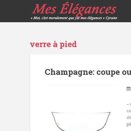
verre à pied
Champagne: coupe ou 
– 
co
ch
pé