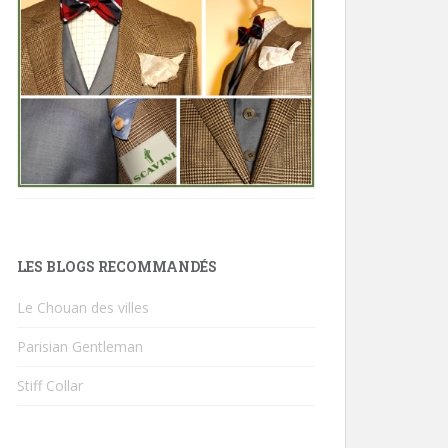
LES BLOGS RECOMMANDÉS
Le Chouan des villes
Parisian Gentleman
Stiff Collar