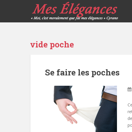
vide poche
Se faire les poches
Ce
re
de
po