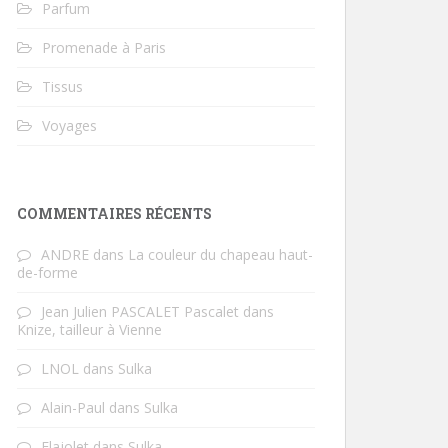
Parfum
Promenade à Paris
Tissus
Voyages
COMMENTAIRES RÉCENTS
ANDRE
dans
La couleur du chapeau haut-
de-forme
Jean Julien PASCALET Pascalet
dans
Knize, tailleur à Vienne
LNOL
dans
Sulka
Alain-Paul
dans
Sulka
Flajolet
dans
Sulka