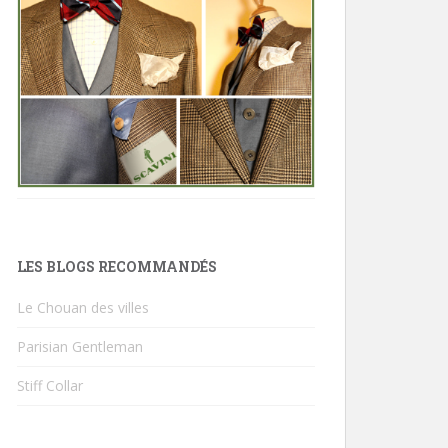
LES BLOGS RECOMMANDÉS
Le Chouan des villes
Parisian Gentleman
Stiff Collar