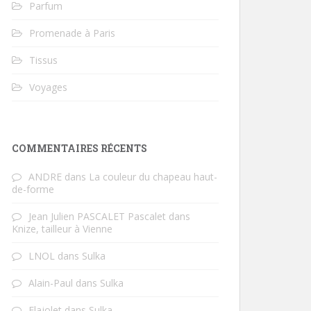
Parfum
Promenade à Paris
Tissus
Voyages
COMMENTAIRES RÉCENTS
ANDRE
dans
La couleur du chapeau haut-
de-forme
Jean Julien PASCALET Pascalet
dans
Knize, tailleur à Vienne
LNOL
dans
Sulka
Alain-Paul
dans
Sulka
Flajolet
dans
Sulka