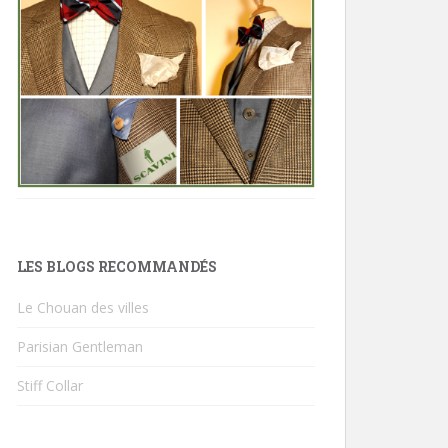
LES BLOGS RECOMMANDÉS
Le Chouan des villes
Parisian Gentleman
Stiff Collar