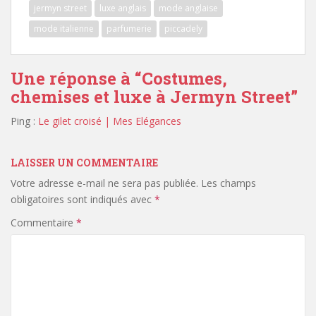
jermyn street
luxe anglais
mode anglaise
mode italienne
parfumerie
piccadely
Une réponse à “
Costumes,
chemises et luxe à Jermyn Street
”
Ping :
Le gilet croisé | Mes Elégances
LAISSER UN COMMENTAIRE
Votre adresse e-mail ne sera pas publiée.
Les champs
obligatoires sont indiqués avec
*
Commentaire
*