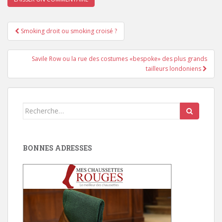
Pagination
Smoking droit ou smoking croisé ?
d'article
Savile Row ou la rue des costumes «bespoke» des plus grands
tailleurs londoniens
Search
for:
BONNES ADRESSES