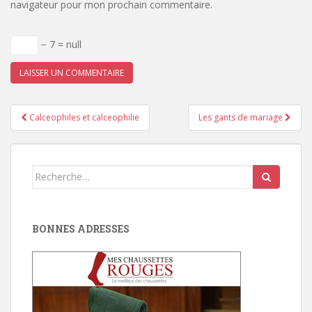
navigateur pour mon prochain commentaire.
− 7 = null
Pagination
Calceophiles et calceophilie
Les gants de mariage
d'article
Search
for:
BONNES ADRESSES