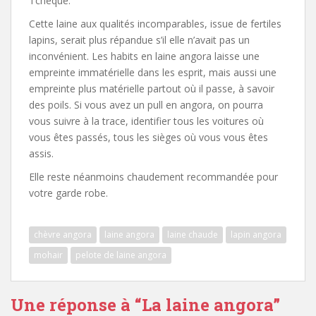
Tchèque.
Cette laine aux qualités incomparables, issue de fertiles
lapins, serait plus répandue s’il elle n’avait pas un
inconvénient. Les habits en laine angora laisse une
empreinte immatérielle dans les esprit, mais aussi une
empreinte plus matérielle partout où il passe, à savoir
des poils. Si vous avez un pull en angora, on pourra
vous suivre à la trace, identifier tous les voitures où
vous êtes passés, tous les sièges où vous vous êtes
assis.
Elle reste néanmoins chaudement recommandée pour
votre garde robe.
chèvre angora
laine angora
laine chaude
lapin angora
mohair
pelote de laine angora
Une réponse à “
La laine angora
”