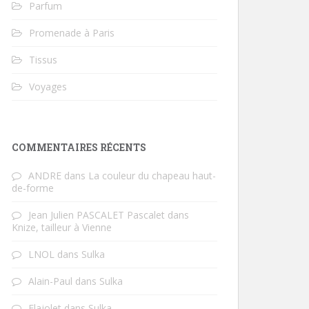
Parfum
Promenade à Paris
Tissus
Voyages
COMMENTAIRES RÉCENTS
ANDRE
dans
La couleur du chapeau haut-
de-forme
Jean Julien PASCALET Pascalet
dans
Knize, tailleur à Vienne
LNOL
dans
Sulka
Alain-Paul
dans
Sulka
Flajolet
dans
Sulka