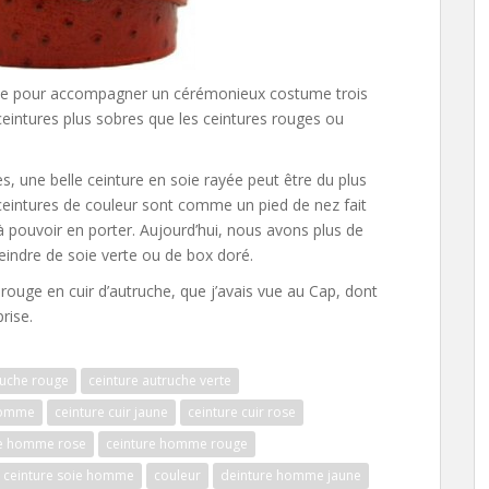
faite pour accompagner un cérémonieux costume trois
 ceintures plus sobres que les ceintures rouges ou
, une belle ceinture en soie rayée peut être du plus
 ceintures de couleur sont comme un pied de nez fait
 pouvoir en porter. Aujourd’hui, nous avons plus de
eindre de soie verte ou de box doré.
 rouge en cuir d’autruche, que j’avais vue au Cap, dont
rise.
ruche rouge
ceinture autruche verte
 homme
ceinture cuir jaune
ceinture cuir rose
re homme rose
ceinture homme rouge
ceinture soie homme
couleur
deinture homme jaune