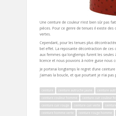
Une ceinture de couleur n’est bien sûr pas 
pièces. Pour ce genre de tenues il existe des
vertes.
Cependant, pour les tenues plus décontractées
bel effet. La reposante décontraction de ces
aux femmes qui longtemps furent les seules à
licence et nous pouvons à notre guise nous c
Je porterai longtemps le regret d’une ceinture
j’aimais la boucle, et que pourtant je n’ai pas p
ceinture
ceinture autruche jaune
ceinture aut
ceinture couleur homme
ceinture cuir couleur
ceinture cuir rouge
ceinture cuir verte
ceintu
ceinture homme verte
ceinture rouge homme