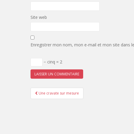
Site web
Enregistrer mon nom, mon e-mail et mon site dans l
− cinq = 2
Pagination
Une cravate sur mesure
d'article