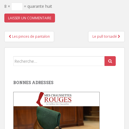
8 ×
= quarante huit
Pagination
Les pinces de pantalon
Le pull torsadé
d'article
Search
for:
BONNES ADRESSES