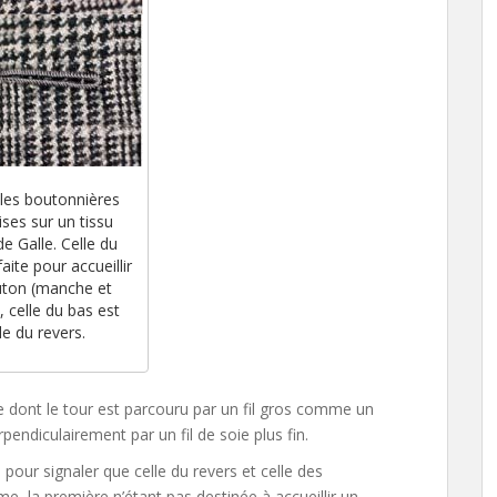
les boutonnières
ises sur un tissu
de Galle. Celle du
aite pour accueillir
uton (manche et
, celle du bas est
le du revers.
 dont le tour est parcouru par un fil gros comme un
endiculairement par un fil de soie plus fin.
 pour signaler que celle du revers et celle des
, la première n’étant pas destinée à accueillir un