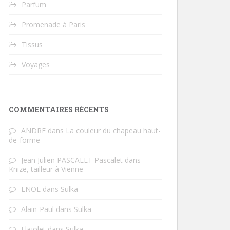
Parfum
Promenade à Paris
Tissus
Voyages
COMMENTAIRES RÉCENTS
ANDRE
dans
La couleur du chapeau haut-
de-forme
Jean Julien PASCALET Pascalet
dans
Knize, tailleur à Vienne
LNOL
dans
Sulka
Alain-Paul
dans
Sulka
Flajolet
dans
Sulka