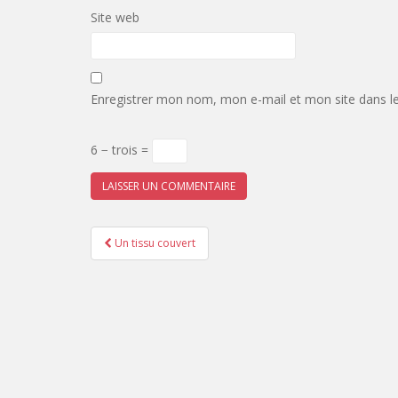
Site web
Enregistrer mon nom, mon e-mail et mon site dans l
6 − trois =
Pagination
Un tissu couvert
d'article