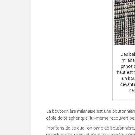
Des bel
milana
prince 
haut est f
un bo
devant)
cel
La boutonnière milanaise est une boutonnière
câble de téléphérique, lui-même recouvert perp
Profitons de ce que l’on parle de boutonnière,
manches et du devant n’ont pas la même forme