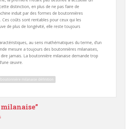
cette distinction, en plus de ne pas faire de
hine induit par des formes de boutonnières
. Ces coûts sont rentables pour ceux qui les
ve de plus de longévité, elle reste toujours
aractéristiques, au sens mathématiques du terme, d’un
de mesure a toujours des boutonnières milanaises,
i dire jamais. La boutonnière milanaise demande trop
 d’une œuvre.
boutonnière milanaise définition
 milanaise
”
s