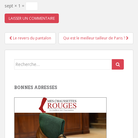
sept × 1 =
Pagination
Le revers du pantalon
Qui est le meilleur tailleur de Paris ?
d'article
Search
for:
BONNES ADRESSES