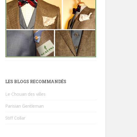
LES BLOGS RECOMMANDÉS
Le Chouan des villes
Parisian Gentleman
Stiff Collar