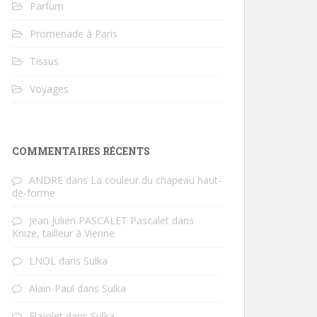
Parfum
Promenade à Paris
Tissus
Voyages
COMMENTAIRES RÉCENTS
ANDRE
dans
La couleur du chapeau haut-
de-forme
Jean Julien PASCALET Pascalet
dans
Knize, tailleur à Vienne
LNOL
dans
Sulka
Alain-Paul
dans
Sulka
Flajolet
dans
Sulka