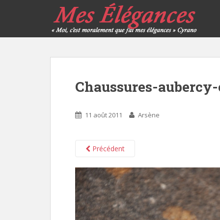
Chaussures-aubercy-
11 août 2011
Arsène
Précédent