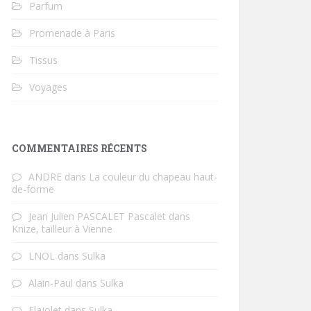
Parfum
Promenade à Paris
Tissus
Voyages
COMMENTAIRES RÉCENTS
ANDRE
dans
La couleur du chapeau haut-
de-forme
Jean Julien PASCALET Pascalet
dans
Knize, tailleur à Vienne
LNOL
dans
Sulka
Alain-Paul
dans
Sulka
Flajolet
dans
Sulka