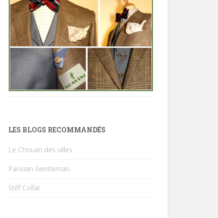
LES BLOGS RECOMMANDÉS
Le Chouan des villes
Parisian Gentleman
Stiff Collar