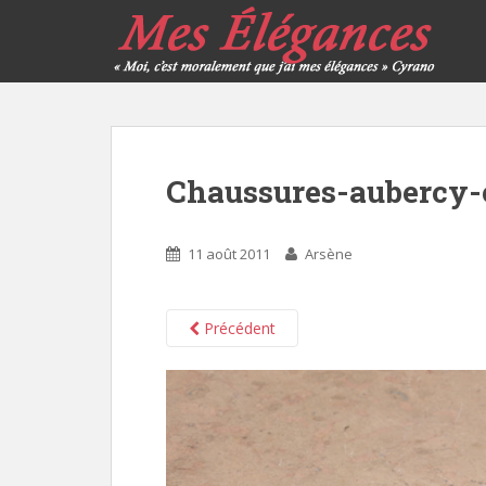
Chaussures-aubercy-
11 août 2011
Arsène
Précédent