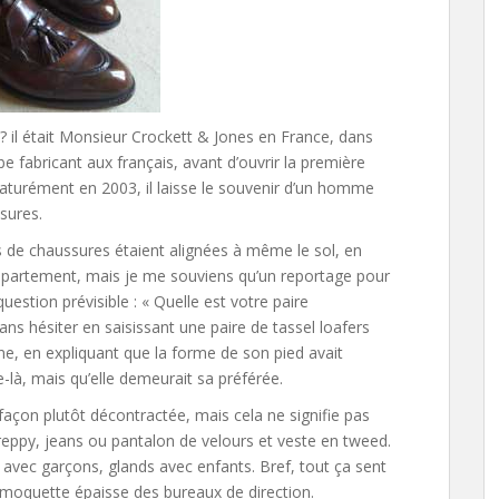
il était Monsieur Crockett & Jones en France, dans
be fabricant aux français, avant d’ouvrir la première
aturément en 2003, il laisse le souvenir d’un homme
sures.
s de chaussures étaient alignées à même le sol, en
appartement, mais je me souviens qu’un reportage pour
question prévisible : « Quelle est votre paire
ans hésiter en saisissant une paire de tassel loafers
une, en expliquant que la forme de son pied avait
re-là, mais qu’elle demeurait sa préférée.
façon plutôt décontractée, mais cela ne signifie pas
 preppy, jeans ou pantalon de velours et veste en tweed.
 avec garçons, glands avec enfants. Bref, tout ça sent
a moquette épaisse des bureaux de direction.