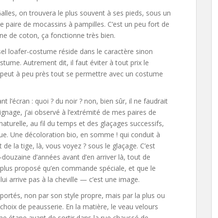
 Galles, on trouvera le plus souvent à ses pieds, sous un
paire de mocassins à pampilles. C’est un peu fort de
ne de coton, ça fonctionne très bien.
assel loafer-costume réside dans le caractère sinon
ume. Autrement dit, il faut éviter à tout prix le
 peut à peu près tout se permettre avec un costume
t l’écran : quoi ? du noir ? non, bien sûr, il ne faudrait
ignage, j’ai observé à l’extrémité de mes paires de
aturelle, au fil du temps et des glaçages successifs,
que. Une décoloration bio, en somme ! qui conduit à
 de la tige, là, vous voyez ? sous le glaçage. C’est
douzaine d’années avant d’en arriver là, tout de
plus proposé qu’en commande spéciale, et que le
i arrive pas à la cheville — c’est une image.
portés, non par son style propre, mais par la plus ou
choix de peausserie. En la matière, le veau velours
ime étape avant de sortir dans la rue chaussé de