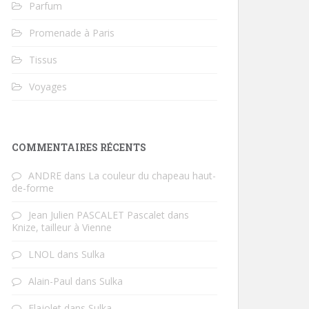
Parfum
Promenade à Paris
Tissus
Voyages
COMMENTAIRES RÉCENTS
ANDRE
dans
La couleur du chapeau haut-
de-forme
Jean Julien PASCALET Pascalet
dans
Knize, tailleur à Vienne
LNOL
dans
Sulka
Alain-Paul
dans
Sulka
Flajolet
dans
Sulka