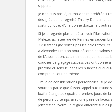
slippers.
Je n’en suis pas là, et ma « paire préférée » r
désignée par le regretté Thierry Duhesme, que
sortir du lot et d’une bonne douzaine d’autre
Si je la regarde plus en détail (voir l’illustrati
Mélèze, achetée rue de Rennes en septembre
2710 francs (ne sortez pas les calculettes, ça
à Alexander Preston pour décorer les salons 
de l’Assomption, cela ne nous rajeunit pas… Le 
couches de glaçage successives ont donné à la
profond et sensuel dans les nuances duquel l
compteur, tout de même.
Trêve de considérations personnelles, si je d
sournois parce que faisant appel aux instinct
loafer élargie aux quatre premiers jours de la
de perdre du temps avec une paire de lacets 
jetterez peut-être un regard différent sur les p