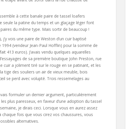
essemble à cette banale paire de tassel loafers
 seule la patine du temps et un glaçage léger font
s paires du même type. Mais sortir de beaucoup !
on), j’y vois une paire de Weston d’un cuir baptisé
 1994 (vendeur Jean-Paul Hofflin) pour la somme de
 fait 413 euros). J’avais vendu quelques aquarelles
d’essayages de sa première boutique John Preston, rue
cuir a joliment tiré sur le rouge en se patinant, et les
 tige des souliers un air de vieux meuble, bois
’œil se perd avec volupté. Trois ressemelages au
evais formuler un dernier argument, particulièrement
s les plus paresseux, en faveur d’une adoption du tassel
 semaine, je dirais ceci. Lorsque vous en aurez assez
à chaque fois que vous cirez vos chaussures, vous
ossibles alternatives.