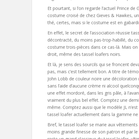
Et pourtant, si l’on regarde l’actuel Prince de
costume croisé de chez Gieves & Hawkes, une 
thé, certes, mais si le costume est en gabardi
En effet, le secret de l’association réussie t
décontracté, du moins pas-trop-habillé, du cost
costume trois-pièces dans ce cas-là. Mais on
droit, même des tassel loafers noirs.
Et là, je sens des sourcils qui se froncent devan
pas, mais c’est tellement bon. A titre de témo
John Lobb de couleur noire une décoloration n
sans l’aide d’aucune crème ni alcool quelcon
une effet mordoré, dans les gris pâle, à l’avant
vraiment du plus bel effet. Comptez une demi-
même. Comptez aussi que le modèle JL n’est 
tassel loafer actuellement dans la gamme ne lu
Bref, le tassel loafer se marie aux vêtements 
moins grande finesse de son patron et par le 
reste un grand classique du tassel loafer, ult