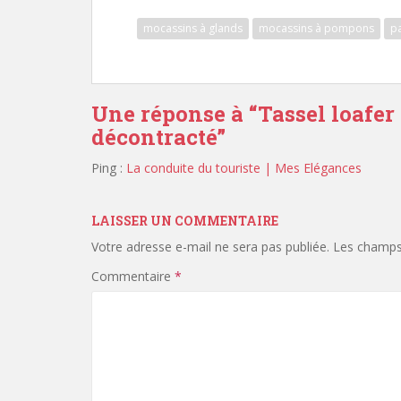
mocassins à glands
mocassins à pompons
p
Une réponse à “
Tassel loafer 
décontracté
”
Ping :
La conduite du touriste | Mes Elégances
LAISSER UN COMMENTAIRE
Votre adresse e-mail ne sera pas publiée.
Les champs 
Commentaire
*