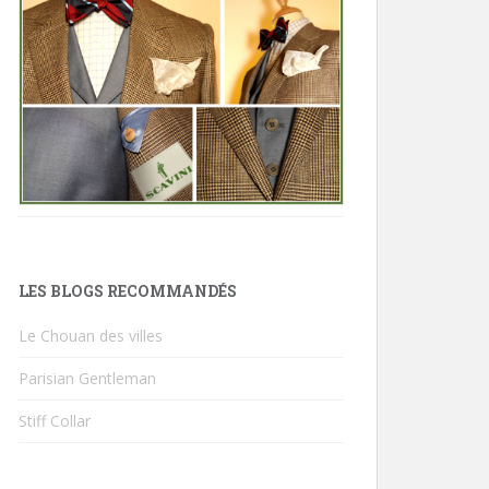
LES BLOGS RECOMMANDÉS
Le Chouan des villes
Parisian Gentleman
Stiff Collar