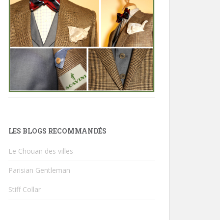
LES BLOGS RECOMMANDÉS
Le Chouan des villes
Parisian Gentleman
Stiff Collar