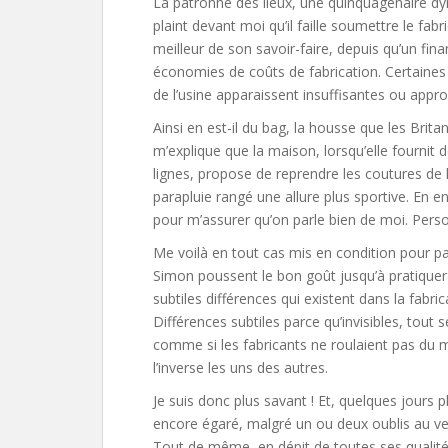
La patronne des lieux, une quinquagénaire d
plaint devant moi qu’il faille soumettre le fab
meilleur de son savoir-faire, depuis qu’un finan
économies de coûts de fabrication. Certaines 
de l’usine apparaissent insuffisantes ou appro
Ainsi en est-il du bag, la housse que les Brita
m’explique que la maison, lorsqu’elle fourni
lignes, propose de reprendre les coutures de 
parapluie rangé une allure plus sportive. En 
pour m’assurer qu’on parle bien de moi. Person
Me voilà en tout cas mis en condition pour pa
Simon poussent le bon goût jusqu’à pratiquer
subtiles différences qui existent dans la fabri
Différences subtiles parce qu’invisibles, tout s
comme si les fabricants ne roulaient pas du m
l’inverse les uns des autres.
Je suis donc plus savant ! Et, quelques jours 
encore égaré, malgré un ou deux oublis au vest
Tout de même, en dépit de toutes ses qualités