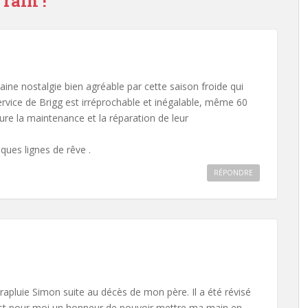
rain !
”
taine nostalgie bien agréable par cette saison froide qui
 service de Brigg est irréprochable et inégalable, même 60
ure la maintenance et la réparation de leur
ques lignes de rêve .
RÉPONDRE
rapluie Simon suite au décès de mon père. Il a été révisé
est pour moi un honneur de pouvoir mettre ma main en