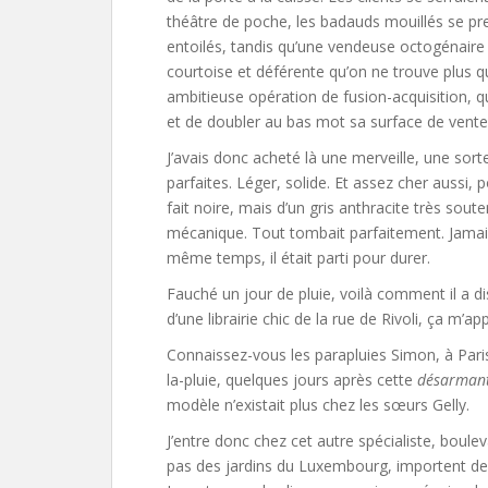
théâtre de poche, les badauds mouillés se p
entoilés, tandis qu’une vendeuse octogénaire f
courtoise et déférente qu’on ne trouve plus q
ambitieuse opération de fusion-acquisition, q
et de doubler au bas mot sa surface de vente
J’avais donc acheté là une merveille, une so
parfaites. Léger, solide. Et assez cher aussi, p
fait noire, mais d’un gris anthracite très sout
mécanique. Tout tombait parfaitement. Jamais
même temps, il était parti pour durer.
Fauché un jour de pluie, voilà comment il a d
d’une librairie chic de la rue de Rivoli, ça m’a
Connaissez-vous les parapluies Simon, à Paris 
la-pluie, quelques jours après cette
désarman
modèle n’existait plus chez les sœurs Gelly.
J’entre donc chez cet autre spécialiste, boule
pas des jardins du Luxembourg, importent de