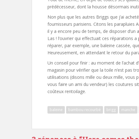
prédécesseur, dont la housse désormais inutile
Non plus que les autres Briggs que j’ai acheté
fournisseurs parisiens. Citons les parapluies 
il y a encore peu de temps, de disposer d’un a
Las ! l’ouvrier qui effectuait ces réparations a
réparer, par exemple, une baleine cassée, que 
Heureusement, en attendant le retour du para
Un conseil pour finir : au moment de l’achat d’
magasin pour vérifier que la toile n’est pas tr
utilisations (disons mille ou deux mille, vous 
vous faire un ami du vendeur) les coutures s
coûteux rentoilage.
baleine
bambou recourbé
brigg
manche