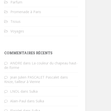
Parfum
Promenade à Paris
Tissus
Voyages
COMMENTAIRES RÉCENTS
ANDRE
dans
La couleur du chapeau haut-
de-forme
Jean Julien PASCALET Pascalet
dans
Knize, tailleur à Vienne
LNOL
dans
Sulka
Alain-Paul
dans
Sulka
Flajolet
dans
Sulka