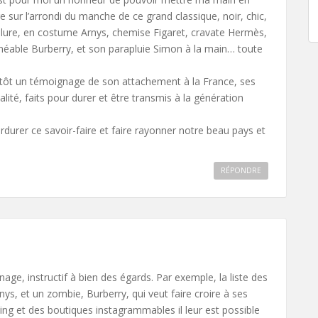
 sur l’arrondi du manche de ce grand classique, noir, chic,
llure, en costume Arnys, chemise Figaret, cravate Hermès,
éable Burberry, et son parapluie Simon à la main… toute
plutôt un témoignage de son attachement à la France, ses
lité, faits pour durer et être transmis à la génération
erdurer ce savoir-faire et faire rayonner notre beau pays et
RÉPONDRE
age, instructif à bien des égards. Par exemple, la liste des
ys, et un zombie, Burberry, qui veut faire croire à ses
ling et des boutiques instagrammables il leur est possible