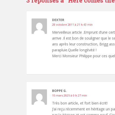
3 réponses à “
Here comes the 
DEXTER
28 octobre 2011 à 21 h 43 min
Merveilleux article .Emprunt d’une cer
arrive .Il est bon de souligner que le
ans après leur construction, Brigg ass
parapluie.Quelle longévité !
Merci Monsieur Philippe pour ces quel
BOPPE G.
15 mars 2025 à 0 h 27 min
Très bon article, et fort bien écrit!
J’ai reçu récemment en héritage un pa
par la Maison et est comme neuf. C’