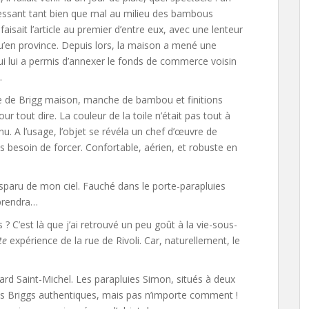
ressant tant bien que mal au milieu des bambous
aisait l’article au premier d’entre eux, avec une lenteur
u’en province. Depuis lors, la maison a mené une
ui lui a permis d’annexer le fonds de commerce voisin
.
rte de Brigg maison, manche de bambou et finitions
our tout dire. La couleur de la toile n’était pas tout à
enu. A l’usage, l’objet se révéla un chef d’œuvre de
 besoin de forcer. Confortable, aérien, et robuste en
isparu de mon ciel. Fauché dans le porte-parapluies
pprendra…
? C’est là que j’ai retrouvé un peu goût à la vie-sous-
te
expérience de la rue de Rivoli. Car, naturellement, le
vard Saint-Michel. Les parapluies Simon, situés à deux
s Briggs authentiques, mais pas n’importe comment !