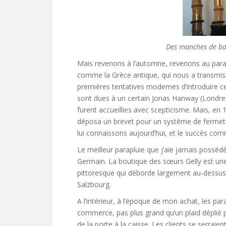
Des manches de b
Mais revenons à l’automne, revenons au paraplu
comme la Grèce antique, qui nous a transmis 
premières tentatives modernes d’introduire ce
sont dues à un certain Jonas Hanway (Londres,
furent accueillies avec scepticisme. Mais, e
déposa un brevet pour un système de fermetur
lui connaissons aujourd’hui, et le succès comme
Le meilleur parapluie que j’aie jamais posséd
Germain. La boutique des sœurs Gelly est u
pittoresque qui déborde largement au-dessus d
Salzbourg.
A l’intérieur, à l’époque de mon achat, les pa
commerce, pas plus grand qu’un plaid déplié po
de la porte à la caisse. Les clients se serraient,