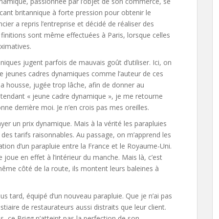
ynamique, passionnée par l’objet de son commerce, se
ricant britannique à forte pression pour obtenir le
cier a repris l’entreprise et décidé de réaliser des
finitions sont même effectuées à Paris, lorsque celles
ximatives.
nniques jugent parfois de mauvais goût d’utiliser. Ici, on
t de jeunes cadres dynamiques comme l’auteur de ces
la housse, jugée trop lâche, afin de donner au
entendant « jeune cadre dynamique », je me retourne
ne derrière moi. Je n’en crois pas mes oreilles.
yer un prix dynamique. Mais à la vérité les parapluies
 des tarifs raisonnables. Au passage, on m’apprend les
cation d’un parapluie entre la France et le Royaume-Uni.
e joue en effet à l’intérieur du manche. Mais là, c’est
ême côté de la route, ils montent leurs baleines à
plus tard, équipé d’un nouveau parapluie. Que je n’ai pas
iaire de restaurateurs aussi distraits que leur client.
, ce Brigg n’atteint pas la perfection de son