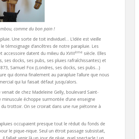
ambou, comme du bon pain !
ie. Une sorte de toit individuel… L’idée est vieille
le témoignage d’ancêtres de notre parapluie. Les
ème
t accessoire datent du milieu du XVIII
siècle. Elles
 ses docks, ses pubs, ses pluies rafraîchissantes) et
n 1873, Samuel Fox (Londres, ses docks, ses pubs…)
e qui donna finalement au parapluie l’allure que nous
rcial qui lui faisait défaut jusqu’alors.
é venait de chez Madeleine Gelly, boulevard Saint-
ne minuscule échoppe surmontée d’une enseigne
u trottoir. On se croirait dans une rue piétonne à
rapluies occupaient presque tout le réduit du fonds de
ur le pique-nique. Seul un étroit passage subsistait,
 il fallait venir là un jour de pluie, quel spectacle ! un