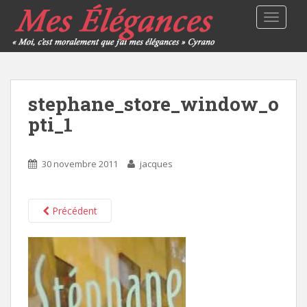
TOGGLE
stephane_store_window_o
pti_1
30 novembre 2011
jacques
Précédent