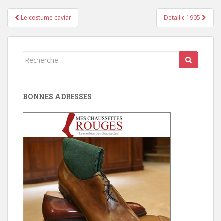
Pagination
Le costume caviar
Detaille 1905
d'article
Search
for:
BONNES ADRESSES