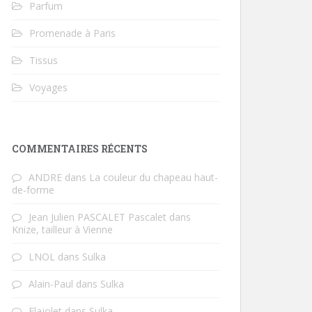
Parfum
Promenade à Paris
Tissus
Voyages
COMMENTAIRES RÉCENTS
ANDRE
dans
La couleur du chapeau haut-
de-forme
Jean Julien PASCALET Pascalet
dans
Knize, tailleur à Vienne
LNOL
dans
Sulka
Alain-Paul
dans
Sulka
Flajolet
dans
Sulka