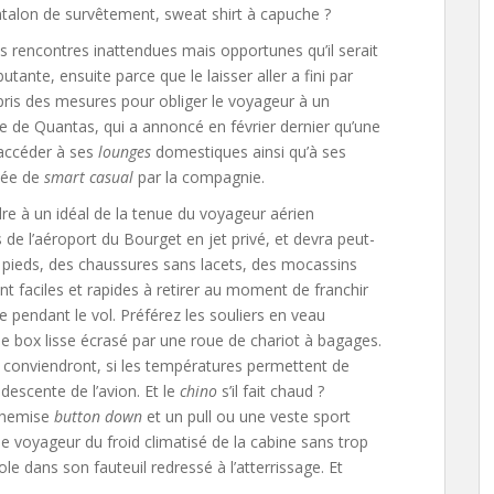
ntalon de survêtement, sweat shirt à capuche ?
es rencontres inattendues mais opportunes qu’il serait
te, ensuite parce que le laisser aller a fini par
pris des mesures pour obliger le voyageur à un
 de Quantas, qui a annoncé en février dernier qu’une
 accéder à ses
lounges
domestiques ainsi qu’à ses
fiée de
smart casual
par la compagnie.
 à un idéal de la tenue du voyageur aérien
de l’aéroport du Bourget en jet privé, et devra peut-
 pieds, des chaussures sans lacets, des mocassins
nt faciles et rapides à retirer au moment de franchir
e pendant le vol. Préférez les souliers en veau
r le box lisse écrasé par une roue de chariot à bagages.
 conviendront, si les températures permettent de
escente de l’avion. Et le
chino
s’il fait chaud ?
 chemise
button down
et un pull ou une veste sport
le voyageur du froid climatisé de la cabine sans trop
le dans son fauteuil redressé à l’atterrissage. Et