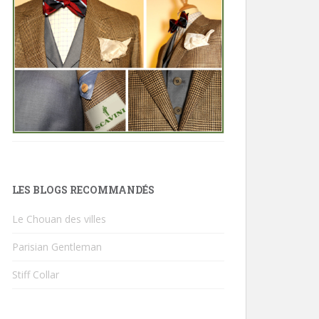
LES BLOGS RECOMMANDÉS
Le Chouan des villes
Parisian Gentleman
Stiff Collar