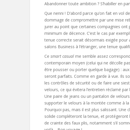
Abandonner toute ambition ? S’habiller en pa
Que nenni ! D’abord parce qu’on fait en vol d
dommage de compromettre par une mise rebutan
jurer au point que certaines compagnies ont 
minimum de décence. C’est le cas par exemple
tenue correcte serait désormais exigée pour
salons Business à l’étranger, une tenue quali
Ce
smart casual
me semble assez correspondre
contemporain moyen (celui qui ne décolle pas 
être pousser ou porter quelque bagage) : aux
seront parfaits. Comme en garde à vue. Ils so
les contrôles de sécurité ou de faire une siest
velours, ce qui évitera l’entretien réclamé pa
Une paire de jeans ou un pantalon de velours
supporter le velours à la montée comme à la d
Pourquoi pas, mais il est plus salissant. Une
solide compléteront la tenue, et protégeront 
de crainte des faux plis, notamment s’il somno
voilà… Bon voyage !