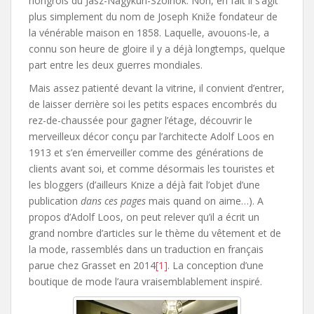
hongrois du Jász-Nagykun-Szolnok. Non, en fait il s’agit
plus simplement du nom de Joseph Kniže fondateur de
la vénérable maison en 1858. Laquelle, avouons-le, a
connu son heure de gloire il y a déjà longtemps, quelque
part entre les deux guerres mondiales.
Mais assez patienté devant la vitrine, il convient d’entrer,
de laisser derrière soi les petits espaces encombrés du
rez-de-chaussée pour gagner l’étage, découvrir le
merveilleux décor conçu par l’architecte Adolf Loos en
1913 et s’en émerveiller comme des générations de
clients avant soi, et comme désormais les touristes et
les bloggers (d’ailleurs Knize a déjà fait l’objet d’une
publication
dans ces pages
mais quand on aime…). A
propos d’Adolf Loos, on peut relever qu’il a écrit un
grand nombre d’articles sur le thème du vêtement et de
la mode, rassemblés dans un traduction en français
parue chez Grasset en 2014
[1]
. La conception d’une
boutique de mode l’aura vraisemblablement inspiré.