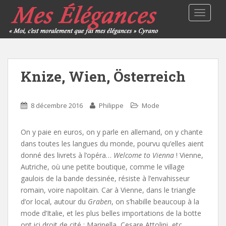
TOGGLE
Knize, Wien, Österreich
8 décembre 2016
Philippe
Mode
On y paie en euros, on y parle en allemand, on y chante
dans toutes les langues du monde, pourvu qu’elles aient
donné des livrets à l’opéra…
Welcome to Vienna
! Vienne,
Autriche, où une petite boutique, comme le village
gaulois de la bande dessinée, résiste à l’envahisseur
romain, voire napolitain. Car à Vienne, dans le triangle
d’or local, autour du
Graben
, on s’habille beaucoup à la
mode d’Italie, et les plus belles importations de la botte
ont ici droit de cité : Marinella, Cesare Attolini, etc