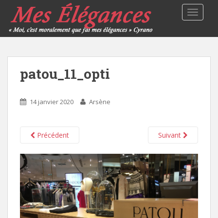
TOGGLE
patou_11_opti
14 janvier 2020
Arsène
Précédent
Suivant