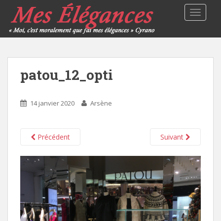
TOGGLE
patou_12_opti
14 janvier 2020
Arsène
Précédent
Suivant