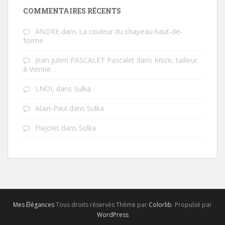
COMMENTAIRES RÉCENTS
ANDRE
dans
La couleur du chapeau haut-de-
forme
Jean Julien PASCALET Pascalet
dans
Knize, tailleur
à Vienne
LNOL
dans
Sulka
Alain-Paul
dans
Sulka
Flajolet
dans
Sulka
Mes Élégances
Tous droits réservés Thème par
Colorlib
. Propulsé par
WordPress