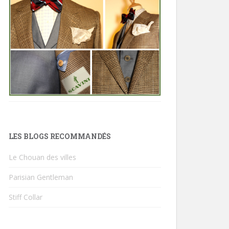
LES BLOGS RECOMMANDÉS
Le Chouan des villes
Parisian Gentleman
Stiff Collar