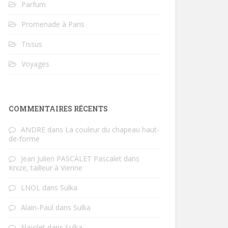
Parfum
Promenade à Paris
Tissus
Voyages
COMMENTAIRES RÉCENTS
ANDRE
dans
La couleur du chapeau haut-
de-forme
Jean Julien PASCALET Pascalet
dans
Knize, tailleur à Vienne
LNOL
dans
Sulka
Alain-Paul
dans
Sulka
Flajolet
dans
Sulka