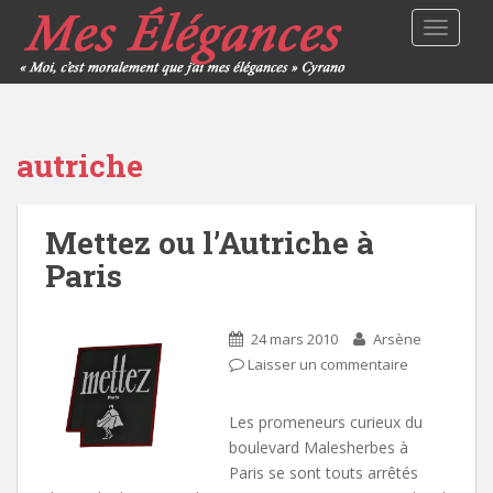
TOGGLE
autriche
Mettez ou l’Autriche à
Paris
24 mars 2010
Arsène
Laisser un commentaire
Les promeneurs curieux du
boulevard Malesherbes à
Paris se sont touts arrêtés