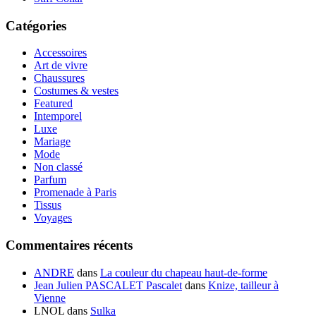
Catégories
Accessoires
Art de vivre
Chaussures
Costumes & vestes
Featured
Intemporel
Luxe
Mariage
Mode
Non classé
Parfum
Promenade à Paris
Tissus
Voyages
Commentaires récents
ANDRE
dans
La couleur du chapeau haut-de-forme
Jean Julien PASCALET Pascalet
dans
Knize, tailleur à
Vienne
LNOL
dans
Sulka